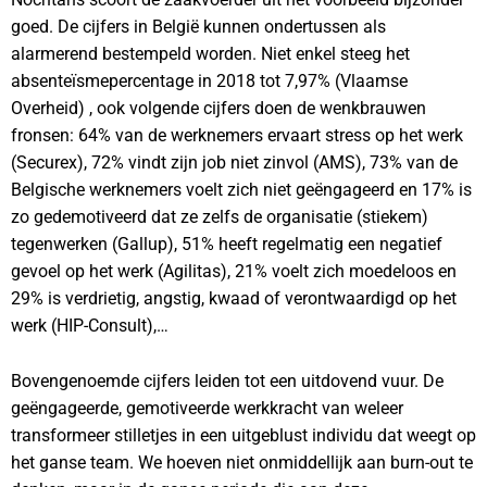
goed. De cijfers in België kunnen ondertussen als
alarmerend bestempeld worden. Niet enkel steeg het
absenteïsmepercentage in 2018 tot 7,97% (Vlaamse
Overheid) , ook volgende cijfers doen de wenkbrauwen
fronsen: 64% van de werknemers ervaart stress op het werk
(Securex), 72% vindt zijn job niet zinvol (AMS), 73% van de
Belgische werknemers voelt zich niet geëngageerd en 17% is
zo gedemotiveerd dat ze zelfs de organisatie (stiekem)
tegenwerken (Gallup), 51% heeft regelmatig een negatief
gevoel op het werk (Agilitas), 21% voelt zich moedeloos en
29% is verdrietig, angstig, kwaad of verontwaardigd op het
werk (HIP-Consult),…
Bovengenoemde cijfers leiden tot een uitdovend vuur. De
geëngageerde, gemotiveerde werkkracht van weleer
transformeer stilletjes in een uitgeblust individu dat weegt op
het ganse team. We hoeven niet onmiddellijk aan burn-out te